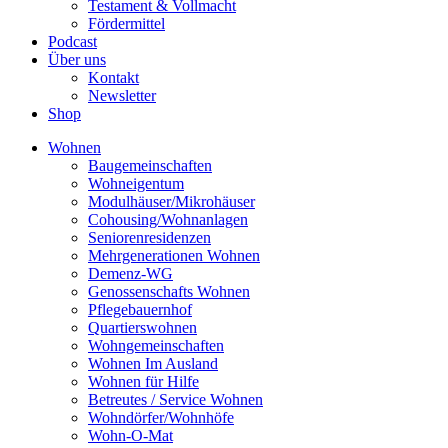
Testament & Vollmacht
Fördermittel
Podcast
Über uns
Kontakt
Newsletter
Shop
Wohnen
Baugemeinschaften
Wohneigentum
Modulhäuser/Mikrohäuser
Cohousing/Wohnanlagen
Seniorenresidenzen
Mehrgenerationen Wohnen
Demenz-WG
Genossenschafts Wohnen
Pflegebauernhof
Quartierswohnen
Wohngemeinschaften
Wohnen Im Ausland
Wohnen für Hilfe
Betreutes / Service Wohnen
Wohndörfer/Wohnhöfe
Wohn-O-Mat