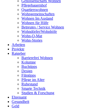
Genossenschafts Wohnen
Pflegebauernhof
Quartierswohnen
Wohngemeinschaften
Wohnen Im Ausland
Wohnen für Hilfe
Betreutes / Service Wohnen
Wohndörfer/Wohnhöfe
Wohn-O-Mat
Wohn-Stories
Arbeiten
Projekte
Ratgeber
Barrierefrei Wohnen
Kolumne
Buchtipps
Design
Filmtipps
Pflege im Alter
Ruhestand
Smarte Technik
Studien & Forschung
Ehrenamt
Gesundheit
Geld