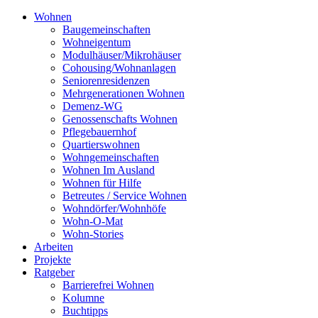
Wohnen
Baugemeinschaften
Wohneigentum
Modulhäuser/Mikrohäuser
Cohousing/Wohnanlagen
Seniorenresidenzen
Mehrgenerationen Wohnen
Demenz-WG
Genossenschafts Wohnen
Pflegebauernhof
Quartierswohnen
Wohngemeinschaften
Wohnen Im Ausland
Wohnen für Hilfe
Betreutes / Service Wohnen
Wohndörfer/Wohnhöfe
Wohn-O-Mat
Wohn-Stories
Arbeiten
Projekte
Ratgeber
Barrierefrei Wohnen
Kolumne
Buchtipps