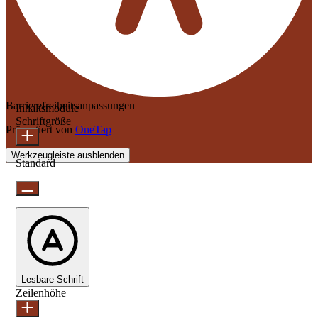
Barrierefreiheitsanpassungen
Inhaltsmodule
Schriftgröße
Präsentiert von
OneTap
Werkzeugleiste ausblenden
Standard
Lesbare Schrift
Zeilenhöhe