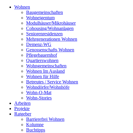
Wohnen
Baugemeinschaften
Wohneigentum
Modulhäuser/Mikrohäuser
Cohousing/Wohnanlagen
Seniorenresidenzen
Mehrgenerationen Wohnen
Demenz-WG
Genossenschafts Wohnen
Pflegebauernhof
Quartierswohnen
Wohngemeinschaften
Wohnen Im Ausland
Wohnen für Hilfe
Betreutes / Service Wohnen
Wohndörfer/Wohnhöfe
Wohn-O-Mat
Wohn-Stories
Arbeiten
Projekte
Ratgeber
Barrierefrei Wohnen
Kolumne
Buchtipps