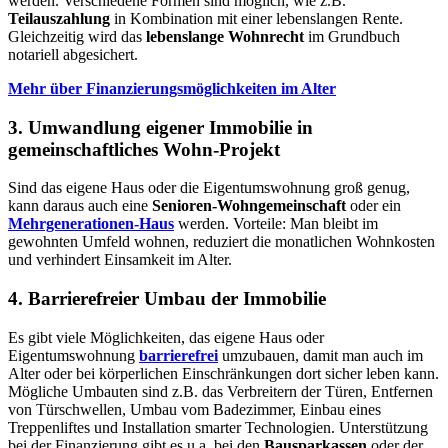
werden. Verschiedene Formen sind möglich, wie z.B.
Teilauszahlung
in Kombination mit einer lebenslangen Rente.
Gleichzeitig wird das
lebenslange Wohnrecht
im Grundbuch
notariell abgesichert.
Mehr über Finanzierungsmöglichkeiten im Alter
3. Umwandlung eigener Immobilie in
gemeinschaftliches Wohn-Projekt
Sind das eigene Haus oder die Eigentumswohnung groß genug,
kann daraus auch eine
Senioren-Wohngemeinschaft
oder ein
Mehrgenerationen-Haus
werden. Vorteile: Man bleibt im
gewohnten Umfeld wohnen, reduziert die monatlichen Wohnkosten
und verhindert Einsamkeit im Alter.
4. Barrierefreier Umbau der Immobilie
Es gibt viele Möglichkeiten, das eigene Haus oder
Eigentumswohnung
barrierefrei
umzubauen, damit man auch im
Alter oder bei körperlichen Einschränkungen dort sicher leben kann.
Mögliche Umbauten sind z.B. das Verbreitern der Türen, Entfernen
von Türschwellen, Umbau vom Badezimmer, Einbau eines
Treppenliftes und Installation smarter Technologien. Unterstützung
bei der Finanzierung gibt es u.a. bei den
Bausparkassen
oder der