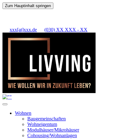
Zum Hauptinhalt springen
xxx[at]xxx.de
(030) XX XXX - XX
Wohnen
Baugemeinschaften
Wohneigentum
Modulhäuser/Mikrohäuser
Cohousing/Wohnanlagen