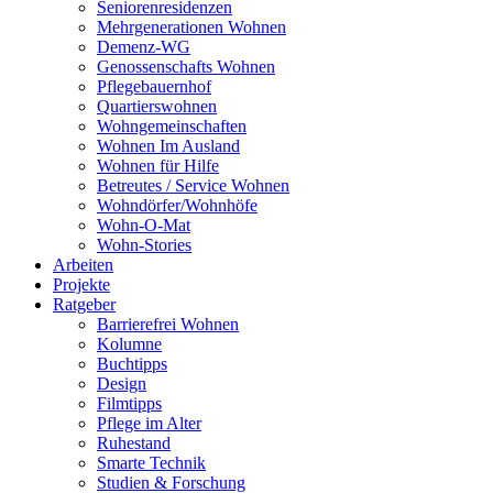
Seniorenresidenzen
Mehrgenerationen Wohnen
Demenz-WG
Genossenschafts Wohnen
Pflegebauernhof
Quartierswohnen
Wohngemeinschaften
Wohnen Im Ausland
Wohnen für Hilfe
Betreutes / Service Wohnen
Wohndörfer/Wohnhöfe
Wohn-O-Mat
Wohn-Stories
Arbeiten
Projekte
Ratgeber
Barrierefrei Wohnen
Kolumne
Buchtipps
Design
Filmtipps
Pflege im Alter
Ruhestand
Smarte Technik
Studien & Forschung