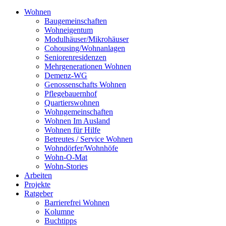
Wohnen
Baugemeinschaften
Wohneigentum
Modulhäuser/Mikrohäuser
Cohousing/Wohnanlagen
Seniorenresidenzen
Mehrgenerationen Wohnen
Demenz-WG
Genossenschafts Wohnen
Pflegebauernhof
Quartierswohnen
Wohngemeinschaften
Wohnen Im Ausland
Wohnen für Hilfe
Betreutes / Service Wohnen
Wohndörfer/Wohnhöfe
Wohn-O-Mat
Wohn-Stories
Arbeiten
Projekte
Ratgeber
Barrierefrei Wohnen
Kolumne
Buchtipps