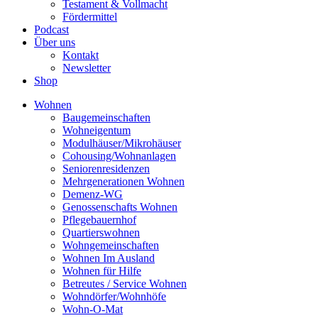
Testament & Vollmacht
Fördermittel
Podcast
Über uns
Kontakt
Newsletter
Shop
Wohnen
Baugemeinschaften
Wohneigentum
Modulhäuser/Mikrohäuser
Cohousing/Wohnanlagen
Seniorenresidenzen
Mehrgenerationen Wohnen
Demenz-WG
Genossenschafts Wohnen
Pflegebauernhof
Quartierswohnen
Wohngemeinschaften
Wohnen Im Ausland
Wohnen für Hilfe
Betreutes / Service Wohnen
Wohndörfer/Wohnhöfe
Wohn-O-Mat