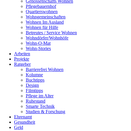
Genossenschafts Wohnen
Pflegebauernhof
Quartierswohnen
Wohngemeinschaften
Wohnen Im Ausland
Wohnen für Hilfe
Betreutes / Service Wohnen
Wohndörfer/Wohnhöfe
Wohn-O-Mat
Wohn-Stories
Arbeiten
Projekte
Ratgeber
Barrierefrei Wohnen
Kolumne
Buchtipps
Design
Filmtipps
Pflege im Alter
Ruhestand
Smarte Technik
Studien & Forschung
Ehrenamt
Gesundheit
Geld