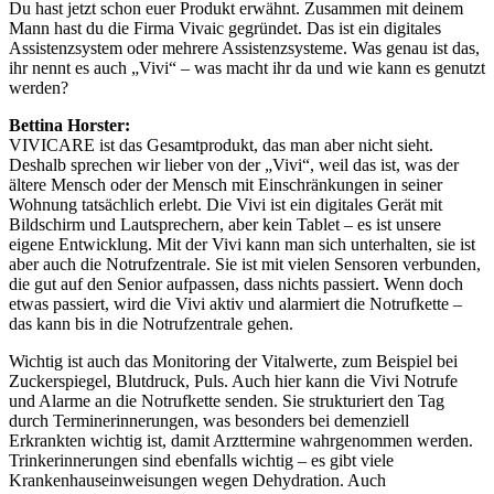
Du hast jetzt schon euer Produkt erwähnt. Zusammen mit deinem
Mann hast du die Firma Vivaic gegründet. Das ist ein digitales
Assistenzsystem oder mehrere Assistenzsysteme. Was genau ist das,
ihr nennt es auch „Vivi“ – was macht ihr da und wie kann es genutzt
werden?
Bettina Horster:
VIVICARE ist das Gesamtprodukt, das man aber nicht sieht.
Deshalb sprechen wir lieber von der „Vivi“, weil das ist, was der
ältere Mensch oder der Mensch mit Einschränkungen in seiner
Wohnung tatsächlich erlebt. Die Vivi ist ein digitales Gerät mit
Bildschirm und Lautsprechern, aber kein Tablet – es ist unsere
eigene Entwicklung. Mit der Vivi kann man sich unterhalten, sie ist
aber auch die Notrufzentrale. Sie ist mit vielen Sensoren verbunden,
die gut auf den Senior aufpassen, dass nichts passiert. Wenn doch
etwas passiert, wird die Vivi aktiv und alarmiert die Notrufkette –
das kann bis in die Notrufzentrale gehen.
Wichtig ist auch das Monitoring der Vitalwerte, zum Beispiel bei
Zuckerspiegel, Blutdruck, Puls. Auch hier kann die Vivi Notrufe
und Alarme an die Notrufkette senden. Sie strukturiert den Tag
durch Terminerinnerungen, was besonders bei demenziell
Erkrankten wichtig ist, damit Arzttermine wahrgenommen werden.
Trinkerinnerungen sind ebenfalls wichtig – es gibt viele
Krankenhauseinweisungen wegen Dehydration. Auch