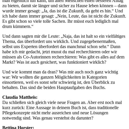
man eigentlich tun kann, um alten Menschen einen besseren Alltag
zu bieten, damit sie länger und sicher zu Hause leben können – dann
wurde immer gesagt: „Ja, das ist die Zukunft, da geht es hin.“ Und
ich habe dann immer gesagt: „Nein, Leute, das ist nicht die Zukunft.
Es gibt schon so viele tolle Sachen. Ihr müsst euch lediglich mal
drum kümmern.“
Und dann sagten mir die Leute: „Naja, das ist halt so ein vielfältiges
Thema, das überfordert uns wirklich. Und zugegebenermaßen,
selbst uns Experten überfordert das manchmal schon sehr.“ Dann
habe ich mir gedacht, jetzt musst du mal recherchieren oder wir
müssen als Co-Autorinnen recherchieren: Was gibt es alles auf dem
Markt? Was ist auch gesichert, was funktioniert wirklich?
Und wie kommt man da dran? Was mir auch noch ganz wichtig
war: Wir wollten die ganzen Möglichkeiten in Kategorien
einsortieren, weil es sonst sehr schwierig ist, den Überblick zu
behalten. Das sind die beiden Hauptaufgaben des Buchs.
Claudia Mattheis:
Da schließen sich gleich viele neue Fragen an. Aber erst noch mal
kurz zurück: Eine Aussage in deinem Buch ist, dass traditionelle
Pflegekonzepte nicht mehr ausreichen und neue Lösungen
notwendig sind. Was genau verstehst du darunter?
Bettina Horster: