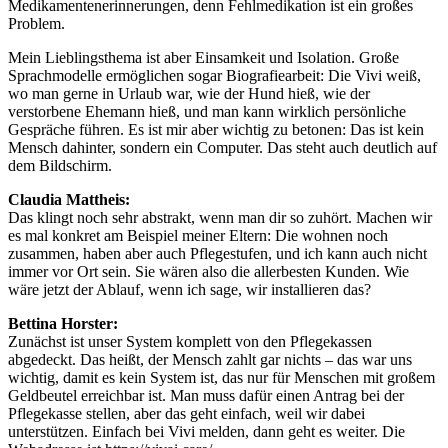
Medikamentenerinnerungen, denn Fehlmedikation ist ein großes
Problem.
Mein Lieblingsthema ist aber Einsamkeit und Isolation. Große
Sprachmodelle ermöglichen sogar Biografiearbeit: Die Vivi weiß,
wo man gerne in Urlaub war, wie der Hund hieß, wie der
verstorbene Ehemann hieß, und man kann wirklich persönliche
Gespräche führen. Es ist mir aber wichtig zu betonen: Das ist kein
Mensch dahinter, sondern ein Computer. Das steht auch deutlich auf
dem Bildschirm.
Claudia Mattheis:
Das klingt noch sehr abstrakt, wenn man dir so zuhört. Machen wir
es mal konkret am Beispiel meiner Eltern: Die wohnen noch
zusammen, haben aber auch Pflegestufen, und ich kann auch nicht
immer vor Ort sein. Sie wären also die allerbesten Kunden. Wie
wäre jetzt der Ablauf, wenn ich sage, wir installieren das?
Bettina Horster:
Zunächst ist unser System komplett von den Pflegekassen
abgedeckt. Das heißt, der Mensch zahlt gar nichts – das war uns
wichtig, damit es kein System ist, das nur für Menschen mit großem
Geldbeutel erreichbar ist. Man muss dafür einen Antrag bei der
Pflegekasse stellen, aber das geht einfach, weil wir dabei
unterstützen. Einfach bei Vivi melden, dann geht es weiter. Die