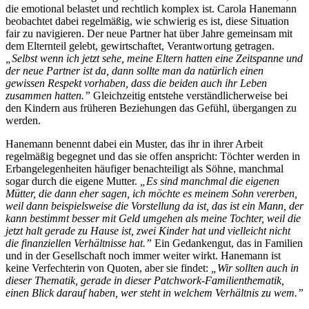
die emotional belastet und rechtlich komplex ist. Carola Hanemann
beobachtet dabei regelmäßig, wie schwierig es ist, diese Situation
fair zu navigieren. Der neue Partner hat über Jahre gemeinsam mit
dem Elternteil gelebt, gewirtschaftet, Verantwortung getragen.
„Selbst wenn ich jetzt sehe, meine Eltern hatten eine Zeitspanne und
der neue Partner ist da, dann sollte man da natürlich einen
gewissen Respekt vorhaben, dass die beiden auch ihr Leben
zusammen hatten.”
Gleichzeitig entstehe verständlicherweise bei
den Kindern aus früheren Beziehungen das Gefühl, übergangen zu
werden.
Hanemann benennt dabei ein Muster, das ihr in ihrer Arbeit
regelmäßig begegnet und das sie offen anspricht: Töchter werden in
Erbangelegenheiten häufiger benachteiligt als Söhne, manchmal
sogar durch die eigene Mutter.
„Es sind manchmal die eigenen
Mütter, die dann eher sagen, ich möchte es meinem Sohn vererben,
weil dann beispielsweise die Vorstellung da ist, das ist ein Mann, der
kann bestimmt besser mit Geld umgehen als meine Tochter, weil die
jetzt halt gerade zu Hause ist, zwei Kinder hat und vielleicht nicht
die finanziellen Verhältnisse hat.”
Ein Gedankengut, das in Familien
und in der Gesellschaft noch immer weiter wirkt. Hanemann ist
keine Verfechterin von Quoten, aber sie findet:
„Wir sollten auch in
dieser Thematik, gerade in dieser Patchwork-Familienthematik,
einen Blick darauf haben, wer steht in welchem Verhältnis zu wem.”