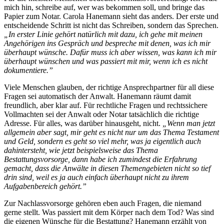
mich hin, schreibe auf, wer was bekommen soll, und bringe das
Papier zum Notar. Carola Hanemann sieht das anders. Der erste und
entscheidende Schritt ist nicht das Schreiben, sondern das Sprechen.
„In erster Linie gehört natürlich mit dazu, ich gehe mit meinen
Angehörigen ins Gespräch und bespreche mit denen, was ich mir
überhaupt wünsche. Dafür muss ich aber wissen, was kann ich mir
überhaupt wünschen und was passiert mit mir, wenn ich es nicht
dokumentiere.”
Viele Menschen glauben, der richtige Ansprechpartner für all diese
Fragen sei automatisch der Anwalt. Hanemann räumt damit
freundlich, aber klar auf. Für rechtliche Fragen und rechtssichere
Vollmachten sei der Anwalt oder Notar tatsächlich die richtige
Adresse. Für alles, was darüber hinausgeht, nicht.
„Wenn man jetzt
allgemein aber sagt, mir geht es nicht nur um das Thema Testament
und Geld, sondern es geht so viel mehr, was ja eigentlich auch
dahintersteht, wie jetzt beispielsweise das Thema
Bestattungsvorsorge, dann habe ich zumindest die Erfahrung
gemacht, dass die Anwälte in diesen Themengebieten nicht so tief
drin sind, weil es ja auch einfach überhaupt nicht zu ihrem
Aufgabenbereich gehört.”
Zur Nachlassvorsorge gehören eben auch Fragen, die niemand
gerne stellt. Was passiert mit dem Körper nach dem Tod? Was sind
die eigenen Wünsche für die Bestattung? Hanemann erzählt von