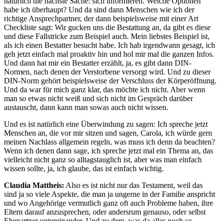
natürlich die nächste Sache: sich informieren. Welche Optionen
habe ich überhaupt? Und da sind dann Menschen wie ich der
richtige Ansprechpartner, der dann beispielsweise mit einer Art
Checkliste sagt: Wir gucken uns die Bestattung an, da gibt es diese
und diese Fallstricke zum Beispiel auch. Mein liebstes Beispiel ist,
als ich einen Bestatter besucht habe. Ich hab irgendwann gesagt, ich
geh jetzt einfach mal proaktiv hin und hol mir mal die ganzen Infos.
Und dann hat mir ein Bestatter erzählt, ja, es gibt dann DIN-
Normen, nach denen der Verstorbene versorgt wird. Und zu dieser
DIN-Norm gehört beispielsweise der Verschluss der Körperöffnung.
Und da war für mich ganz klar, das möchte ich nicht. Aber wenn
man so etwas nicht weiß und sich nicht im Gespräch darüber
austauscht, dann kann man sowas auch nicht wissen.
Und es ist natürlich eine Überwindung zu sagen: Ich spreche jetzt
Menschen an, die vor mir sitzen und sagen, Carola, ich würde gern
meinen Nachlass allgemein regeln, was muss ich denn da beachten?
Wenn ich denen dann sage, ich spreche jetzt mal ein Thema an, das
vielleicht nicht ganz so alltagstauglich ist, aber was man einfach
wissen sollte, ja, ich glaube, das ist einfach wichtig.
Claudia Mattheis:
Also es ist nicht nur das Testament, weil das
sind ja so viele Aspekte, die man ja ungerne in der Familie anspricht
und wo Angehörige vermutlich ganz oft auch Probleme haben, ihre
Eltern darauf anzusprechen, oder andersrum genauso, oder selbst
Ehepartner untereinander. Und zu dem, was da alles noch so