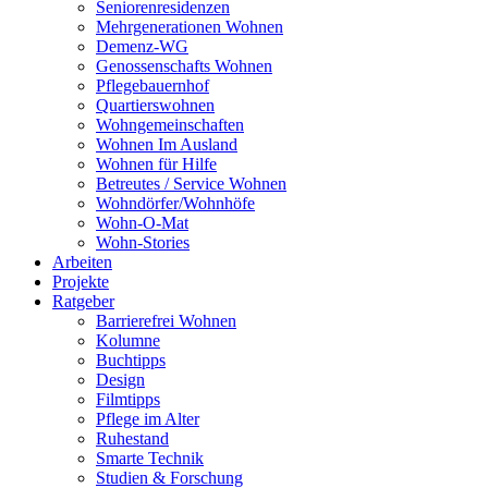
Seniorenresidenzen
Mehrgenerationen Wohnen
Demenz-WG
Genossenschafts Wohnen
Pflegebauernhof
Quartierswohnen
Wohngemeinschaften
Wohnen Im Ausland
Wohnen für Hilfe
Betreutes / Service Wohnen
Wohndörfer/Wohnhöfe
Wohn-O-Mat
Wohn-Stories
Arbeiten
Projekte
Ratgeber
Barrierefrei Wohnen
Kolumne
Buchtipps
Design
Filmtipps
Pflege im Alter
Ruhestand
Smarte Technik
Studien & Forschung