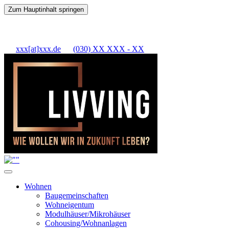
Zum Hauptinhalt springen
xxx[at]xxx.de
(030) XX XXX - XX
Wohnen
Baugemeinschaften
Wohneigentum
Modulhäuser/Mikrohäuser
Cohousing/Wohnanlagen