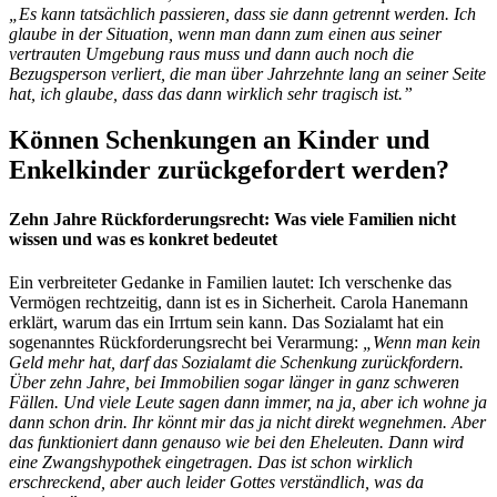
„Es kann tatsächlich passieren, dass sie dann getrennt werden. Ich
glaube in der Situation, wenn man dann zum einen aus seiner
vertrauten Umgebung raus muss und dann auch noch die
Bezugsperson verliert, die man über Jahrzehnte lang an seiner Seite
hat, ich glaube, dass das dann wirklich sehr tragisch ist.”
Können Schenkungen an Kinder und
Enkelkinder zurückgefordert werden?
Zehn Jahre Rückforderungsrecht: Was viele Familien nicht
wissen und was es konkret bedeutet
Ein verbreiteter Gedanke in Familien lautet: Ich verschenke das
Vermögen rechtzeitig, dann ist es in Sicherheit. Carola Hanemann
erklärt, warum das ein Irrtum sein kann. Das Sozialamt hat ein
sogenanntes Rückforderungsrecht bei Verarmung:
„Wenn man kein
Geld mehr hat, darf das Sozialamt die Schenkung zurückfordern.
Über zehn Jahre, bei Immobilien sogar länger in ganz schweren
Fällen. Und viele Leute sagen dann immer, na ja, aber ich wohne ja
dann schon drin. Ihr könnt mir das ja nicht direkt wegnehmen. Aber
das funktioniert dann genauso wie bei den Eheleuten. Dann wird
eine Zwangshypothek eingetragen. Das ist schon wirklich
erschreckend, aber auch leider Gottes verständlich, was da