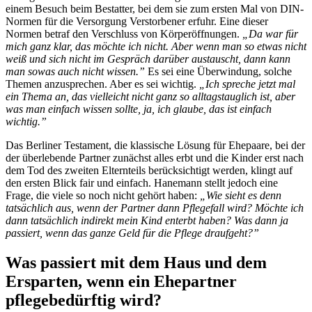
einem Besuch beim Bestatter, bei dem sie zum ersten Mal von DIN-
Normen für die Versorgung Verstorbener erfuhr. Eine dieser
Normen betraf den Verschluss von Körperöffnungen.
„Da war für
mich ganz klar, das möchte ich nicht. Aber wenn man so etwas nicht
weiß und sich nicht im Gespräch darüber austauscht, dann kann
man sowas auch nicht wissen.”
Es sei eine Überwindung, solche
Themen anzusprechen. Aber es sei wichtig.
„Ich spreche jetzt mal
ein Thema an, das vielleicht nicht ganz so alltagstauglich ist, aber
was man einfach wissen sollte, ja, ich glaube, das ist einfach
wichtig.”
Das Berliner Testament, die klassische Lösung für Ehepaare, bei der
der überlebende Partner zunächst alles erbt und die Kinder erst nach
dem Tod des zweiten Elternteils berücksichtigt werden, klingt auf
den ersten Blick fair und einfach. Hanemann stellt jedoch eine
Frage, die viele so noch nicht gehört haben:
„Wie sieht es denn
tatsächlich aus, wenn der Partner dann Pflegefall wird? Möchte ich
dann tatsächlich indirekt mein Kind enterbt haben? Was dann ja
passiert, wenn das ganze Geld für die Pflege draufgeht?”
Was passiert mit dem Haus und dem
Ersparten, wenn ein Ehepartner
pflegebedürftig wird?