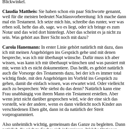
Blickwinkel.
Claudia Mattheis:
Sie haben schon ein paar Stichworte genannt,
weil für die meisten bedeutet Nachlassvorbereitung: Ich mache dann
mal ein Testament. Ich setze mich hin, schreibe das runter, wer was
erben soll, hefte das ab, sage, wo es liegt, oder ich bringe es zum
Notar und das wird dort hinterlegt. Aber das scheint es ja nicht zu
sein. Was gehört aus Ihrer Sicht noch mit dazu?
Carola Hanemann:
In erster Linie gehört natürlich mit dazu, dass
ich mit meinen Angehörigen ins Gespräch gehe und mit denen
bespreche, was ich mir überhaupt wünsche. Dafür muss ich aber
wissen, was kann ich mir überhaupt wünschen und was passiert mit
mir, wenn ich es nicht dokumentiere. Das heißt, es gehört natürlich
auch die Vorsorge des Testaments dazu, bei der ich es immer total
wichtig finde, mit den Angehörigen im Vorfeld ins Gespräch zu
gehen, damit die einfach wissen, was erwartet wird. Oder vielleicht
auch zu besprechen: Wie siehst du das denn? Natürlich kann eine
Frau unabhängig von ihrem Mann ein Testament erstellen. Aber
wenn jetzt nicht darüber gesprochen wird, wie der eine sich das
vorstellt, wie der andere, wenn es dann vielleicht noch Kinder aus
verschiedenen Ehen gibt, dann ist da natürlich der Streit
vorprogrammiert.
Also unheimlich wichtig, gemeinsam das Ganze zu begleiten. Dann