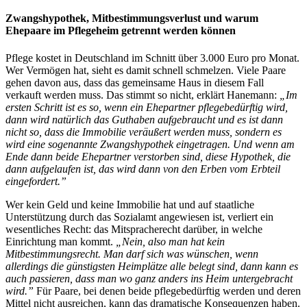
Zwangshypothek, Mitbestimmungsverlust und warum
Ehepaare im Pflegeheim getrennt werden können
Pflege kostet in Deutschland im Schnitt über 3.000 Euro pro Monat.
Wer Vermögen hat, sieht es damit schnell schmelzen. Viele Paare
gehen davon aus, dass das gemeinsame Haus in diesem Fall
verkauft werden muss. Das stimmt so nicht, erklärt Hanemann:
„Im
ersten Schritt ist es so, wenn ein Ehepartner pflegebedürftig wird,
dann wird natürlich das Guthaben aufgebraucht und es ist dann
nicht so, dass die Immobilie veräußert werden muss, sondern es
wird eine sogenannte Zwangshypothek eingetragen. Und wenn am
Ende dann beide Ehepartner verstorben sind, diese Hypothek, die
dann aufgelaufen ist, das wird dann von den Erben vom Erbteil
eingefordert.”
Wer kein Geld und keine Immobilie hat und auf staatliche
Unterstützung durch das Sozialamt angewiesen ist, verliert ein
wesentliches Recht: das Mitspracherecht darüber, in welche
Einrichtung man kommt.
„Nein, also man hat kein
Mitbestimmungsrecht. Man darf sich was wünschen, wenn
allerdings die günstigsten Heimplätze alle belegt sind, dann kann es
auch passieren, dass man wo ganz anders ins Heim untergebracht
wird.”
Für Paare, bei denen beide pflegebedürftig werden und deren
Mittel nicht ausreichen, kann das dramatische Konsequenzen haben.