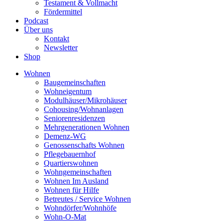
Testament & Vollmacht
Fördermittel
Podcast
Über uns
Kontakt
Newsletter
Shop
Wohnen
Baugemeinschaften
Wohneigentum
Modulhäuser/Mikrohäuser
Cohousing/Wohnanlagen
Seniorenresidenzen
Mehrgenerationen Wohnen
Demenz-WG
Genossenschafts Wohnen
Pflegebauernhof
Quartierswohnen
Wohngemeinschaften
Wohnen Im Ausland
Wohnen für Hilfe
Betreutes / Service Wohnen
Wohndörfer/Wohnhöfe
Wohn-O-Mat