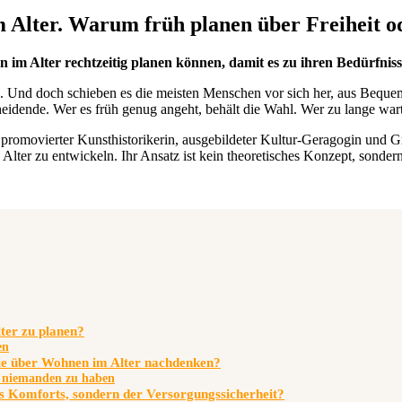
m Alter. Warum früh planen über Freiheit o
im Alter rechtzeitig planen können, damit es zu ihren Bedürfniss
te. Und doch schieben es die meisten Menschen vor sich her, aus Bequem
idende. Wer es früh genug angeht, behält die Wahl. Wer zu lange wartet
, promovierter Kunsthistorikerin, ausgebildeter Kultur-Geragogin und G
lter zu entwickeln. Ihr Ansatz ist kein theoretisches Konzept, sonder
ter zu planen?
en
ie über Wohnen im Alter nachdenken?
, niemanden zu haben
es Komforts, sondern der Versorgungssicherheit?