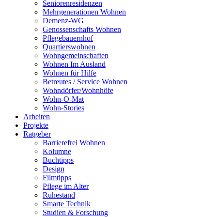
Seniorenresidenzen
Mehrgenerationen Wohnen
Demenz-WG
Genossenschafts Wohnen
Pflegebauernhof
Quartierswohnen
Wohngemeinschaften
Wohnen Im Ausland
Wohnen für Hilfe
Betreutes / Service Wohnen
Wohndörfer/Wohnhöfe
Wohn-O-Mat
Wohn-Stories
Arbeiten
Projekte
Ratgeber
Barrierefrei Wohnen
Kolumne
Buchtipps
Design
Filmtipps
Pflege im Alter
Ruhestand
Smarte Technik
Studien & Forschung