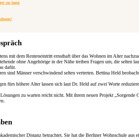
et zu lang
hlesen!
espräch
stens mit dem Renteneintritt ernsthaft über das Wohnen im Alter nachz
tehende ohne Angehörige in der Nähe treiben Fragen um, die selten la
u dafür.
n sind Männer verschwindend selten vertreten. Bettina Held beobach
n fürs höhere Alter lassen sich laut Dr. Held auf zwei Worte reduzie
 Lösungen zu warten reicht nicht. Mit ihrem neuen Projekt „Sorgende 
en.
aben
 akademischer Distanz betrachtet. Sie hat die Berliner Wohnschule aus 