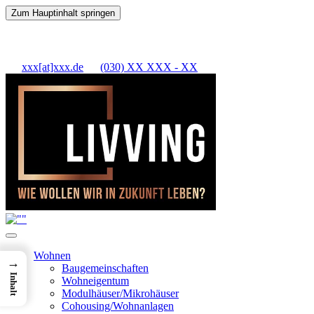
Zum Hauptinhalt springen
xxx[at]xxx.de
(030) XX XXX - XX
Wohnen
→
Baugemeinschaften
Inhalt
Wohneigentum
Modulhäuser/Mikrohäuser
Cohousing/Wohnanlagen