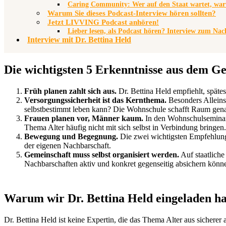
Caring Community: Wer auf den Staat wartet, wart
Warum Sie dieses Podcast-Interview hören sollten?
Jetzt LIVVING Podcast anhören!
Lieber lesen, als Podcast hören? Interview zum Nac
Interview mit Dr. Bettina Held
Die wichtigsten 5 Erkenntnisse aus dem G
Früh planen zahlt sich aus.
Dr. Bettina Held empfiehlt, späte
Versorgungssicherheit ist das Kernthema.
Besonders Alleins
selbstbestimmt leben kann? Die Wohnschule schafft Raum gena
Frauen planen vor, Männer kaum.
In den Wohnschulseminare
Thema Alter häufig nicht mit sich selbst in Verbindung bringen.
Bewegung und Begegnung.
Die zwei wichtigsten Empfehlunge
der eigenen Nachbarschaft.
Gemeinschaft muss selbst organisiert werden.
Auf staatliche
Nachbarschaften aktiv und konkret gegenseitig absichern könn
Warum wir Dr. Bettina Held eingeladen h
Dr. Bettina Held ist keine Expertin, die das Thema Alter aus sicherer