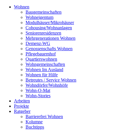
Wohnen
Baugemeinschaften
Wohneigentum
Modulhäuser/Mikrohäuser
Cohousing/Wohnanlagen
Seniorenresidenzen
Mehrgenerationen Wohnen
Demenz-WG
Genossenschafts Wohnen
Pflegebauernhof
Quartierswohnen
Wohngemeinschaften
Wohnen Im Ausland
Wohnen für Hilfe
Betreutes / Service Wohnen
Wohndörfer/Wohnhöfe
Wohn-O-Mat
Wohn-Stories
Arbeiten
Projekte
Ratgeber
Barrierefrei Wohnen
Kolumne
Buchtipps