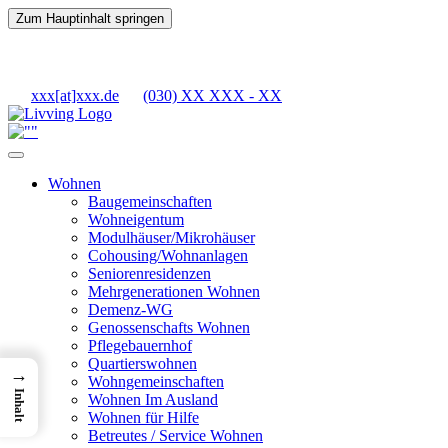
Zum Hauptinhalt springen
xxx[at]xxx.de
(030) XX XXX - XX
Wohnen
Baugemeinschaften
Wohneigentum
Modulhäuser/Mikrohäuser
Cohousing/Wohnanlagen
Seniorenresidenzen
Mehrgenerationen Wohnen
Demenz-WG
Genossenschafts Wohnen
Pflegebauernhof
Quartierswohnen
→
Wohngemeinschaften
Inhalt
Wohnen Im Ausland
Wohnen für Hilfe
Betreutes / Service Wohnen