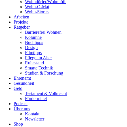
Wohndörfer/Wohnhöfe
Wohn-O-Mat
Wohn-Stories
Arbeiten
Projekte
Ratgeber
Barrierefrei Wohnen
Kolumne
Buchtipps
Design
Filmtipps
Pflege im Alter
Ruhestand
Smarte Technik
Studien & Forschung
Ehrenamt
Gesundheit
Geld
Testament & Vollmacht
Fördermittel
Podcast
Über uns
Kontakt
Newsletter
Shop