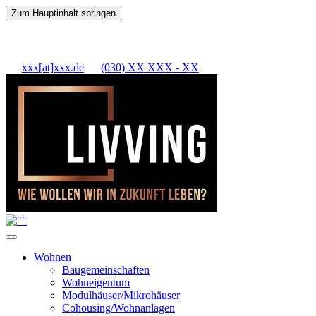
Zum Hauptinhalt springen
xxx[at]xxx.de
(030) XX XXX - XX
Wohnen
Baugemeinschaften
Wohneigentum
Modulhäuser/Mikrohäuser
Cohousing/Wohnanlagen