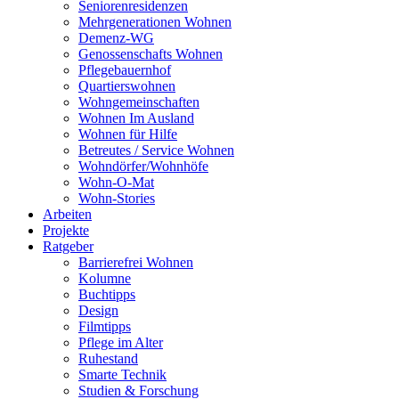
Seniorenresidenzen
Mehrgenerationen Wohnen
Demenz-WG
Genossenschafts Wohnen
Pflegebauernhof
Quartierswohnen
Wohngemeinschaften
Wohnen Im Ausland
Wohnen für Hilfe
Betreutes / Service Wohnen
Wohndörfer/Wohnhöfe
Wohn-O-Mat
Wohn-Stories
Arbeiten
Projekte
Ratgeber
Barrierefrei Wohnen
Kolumne
Buchtipps
Design
Filmtipps
Pflege im Alter
Ruhestand
Smarte Technik
Studien & Forschung