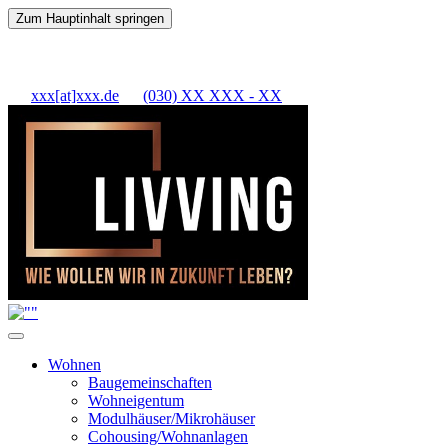
Zum Hauptinhalt springen
xxx[at]xxx.de
(030) XX XXX - XX
Wohnen
Baugemeinschaften
Wohneigentum
Modulhäuser/Mikrohäuser
Cohousing/Wohnanlagen