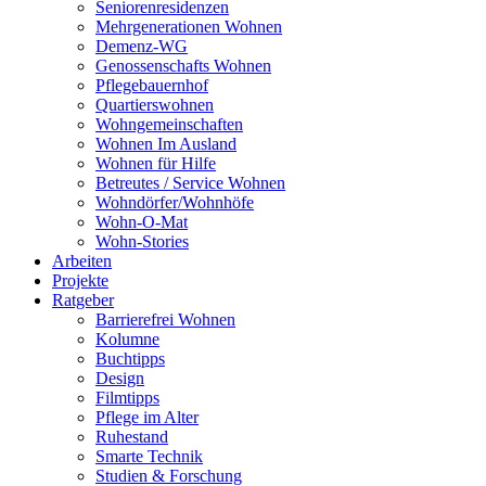
Seniorenresidenzen
Mehrgenerationen Wohnen
Demenz-WG
Genossenschafts Wohnen
Pflegebauernhof
Quartierswohnen
Wohngemeinschaften
Wohnen Im Ausland
Wohnen für Hilfe
Betreutes / Service Wohnen
Wohndörfer/Wohnhöfe
Wohn-O-Mat
Wohn-Stories
Arbeiten
Projekte
Ratgeber
Barrierefrei Wohnen
Kolumne
Buchtipps
Design
Filmtipps
Pflege im Alter
Ruhestand
Smarte Technik
Studien & Forschung