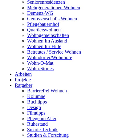
Seniorenresidenzen
Mehrgenerationen Wohnen
Demenz-WG
Genossenschafts Wohnen
Pflegebauernhof
Quartierswohnen
Wohngemeinschaften
Wohnen Im Ausland
Wohnen für Hilfe
Betreutes / Service Wohnen
Wohndörfer/Wohnhöfe
Wohn-O-Mat
Wohn-Stories
Arbeiten
Projekte
Ratgeber
Barrierefrei Wohnen
Kolumne
Buchtipps
Design
Filmtipps
Pflege im Alter
Ruhestand
Smarte Technik
Studien & Forschung