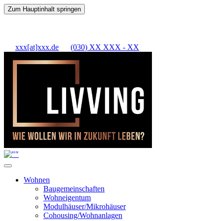
Zum Hauptinhalt springen
xxx[at]xxx.de
(030) XX XXX - XX
Wohnen
Baugemeinschaften
Wohneigentum
Modulhäuser/Mikrohäuser
Cohousing/Wohnanlagen