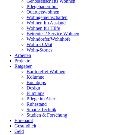
Genossenschafts Wohnen
Pflegebauernhof
Quartierswohnen
Wohngemeinschaften
Wohnen Im Ausland
Wohnen für Hilfe
Betreutes / Service Wohnen
Wohndörfer/Wohnhöfe
Wohn-O-Mat
Wohn-Stories
Arbeiten
Projekte
Ratgeber
Barrierefrei Wohnen
Kolumne
Buchtipps
Design
Filmtipps
Pflege im Alter
Ruhestand
Smarte Technik
Studien & Forschung
Ehrenamt
Gesundheit
Geld