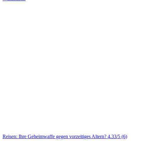
Reisen: Ihre Geheimwaffe gegen vorzeitiges Altern?
4.33/5
(6)