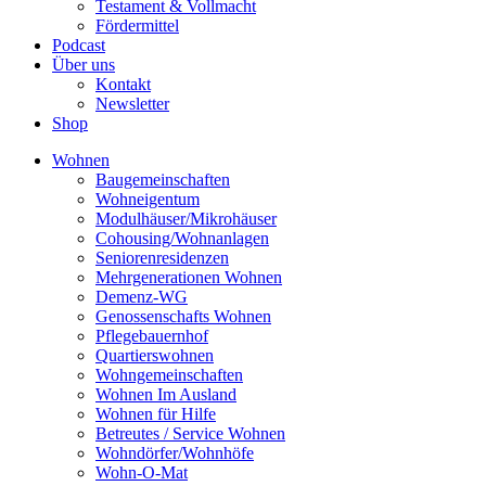
Testament & Vollmacht
Fördermittel
Podcast
Über uns
Kontakt
Newsletter
Shop
Wohnen
Baugemeinschaften
Wohneigentum
Modulhäuser/Mikrohäuser
Cohousing/Wohnanlagen
Seniorenresidenzen
Mehrgenerationen Wohnen
Demenz-WG
Genossenschafts Wohnen
Pflegebauernhof
Quartierswohnen
Wohngemeinschaften
Wohnen Im Ausland
Wohnen für Hilfe
Betreutes / Service Wohnen
Wohndörfer/Wohnhöfe
Wohn-O-Mat