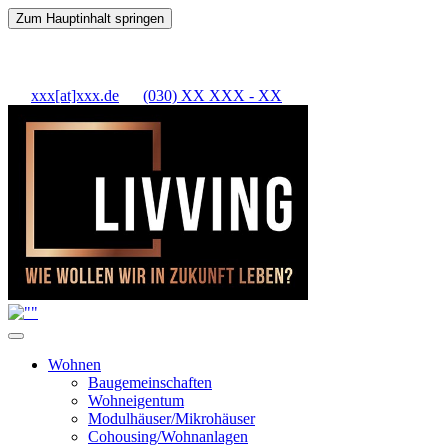
Zum Hauptinhalt springen
xxx[at]xxx.de
(030) XX XXX - XX
Wohnen
Baugemeinschaften
Wohneigentum
Modulhäuser/Mikrohäuser
Cohousing/Wohnanlagen