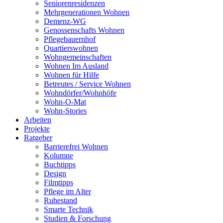
Seniorenresidenzen
Mehrgenerationen Wohnen
Demenz-WG
Genossenschafts Wohnen
Pflegebauernhof
Quartierswohnen
Wohngemeinschaften
Wohnen Im Ausland
Wohnen für Hilfe
Betreutes / Service Wohnen
Wohndörfer/Wohnhöfe
Wohn-O-Mat
Wohn-Stories
Arbeiten
Projekte
Ratgeber
Barrierefrei Wohnen
Kolumne
Buchtipps
Design
Filmtipps
Pflege im Alter
Ruhestand
Smarte Technik
Studien & Forschung