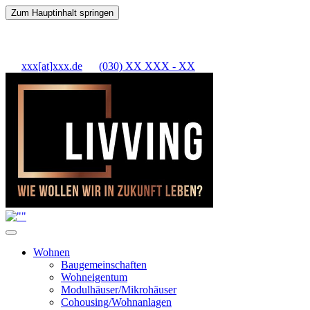
Zum Hauptinhalt springen
xxx[at]xxx.de
(030) XX XXX - XX
Wohnen
Baugemeinschaften
Wohneigentum
Modulhäuser/Mikrohäuser
Cohousing/Wohnanlagen