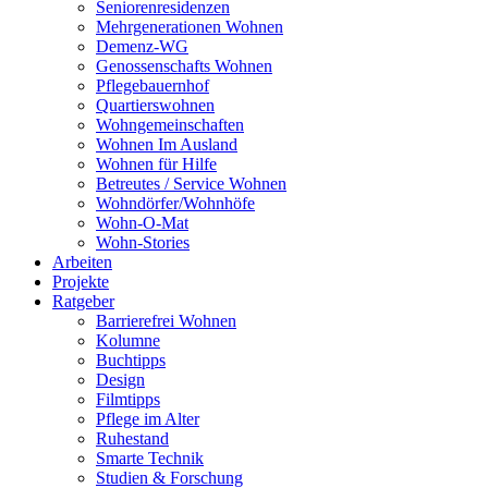
Seniorenresidenzen
Mehrgenerationen Wohnen
Demenz-WG
Genossenschafts Wohnen
Pflegebauernhof
Quartierswohnen
Wohngemeinschaften
Wohnen Im Ausland
Wohnen für Hilfe
Betreutes / Service Wohnen
Wohndörfer/Wohnhöfe
Wohn-O-Mat
Wohn-Stories
Arbeiten
Projekte
Ratgeber
Barrierefrei Wohnen
Kolumne
Buchtipps
Design
Filmtipps
Pflege im Alter
Ruhestand
Smarte Technik
Studien & Forschung