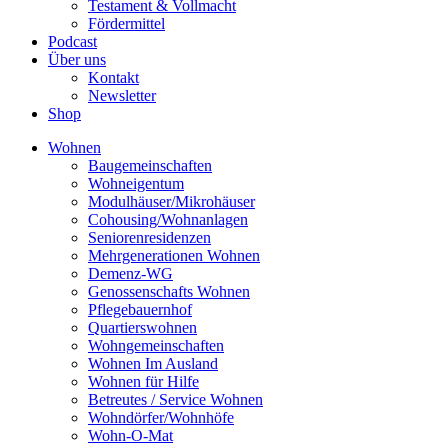
Testament & Vollmacht
Fördermittel
Podcast
Über uns
Kontakt
Newsletter
Shop
Wohnen
Baugemeinschaften
Wohneigentum
Modulhäuser/Mikrohäuser
Cohousing/Wohnanlagen
Seniorenresidenzen
Mehrgenerationen Wohnen
Demenz-WG
Genossenschafts Wohnen
Pflegebauernhof
Quartierswohnen
Wohngemeinschaften
Wohnen Im Ausland
Wohnen für Hilfe
Betreutes / Service Wohnen
Wohndörfer/Wohnhöfe
Wohn-O-Mat