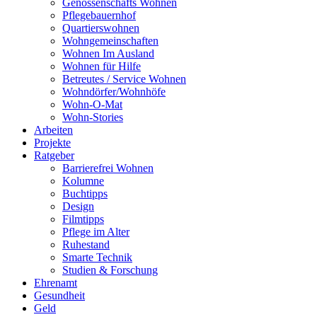
Genossenschafts Wohnen
Pflegebauernhof
Quartierswohnen
Wohngemeinschaften
Wohnen Im Ausland
Wohnen für Hilfe
Betreutes / Service Wohnen
Wohndörfer/Wohnhöfe
Wohn-O-Mat
Wohn-Stories
Arbeiten
Projekte
Ratgeber
Barrierefrei Wohnen
Kolumne
Buchtipps
Design
Filmtipps
Pflege im Alter
Ruhestand
Smarte Technik
Studien & Forschung
Ehrenamt
Gesundheit
Geld