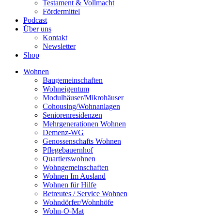
Testament & Vollmacht
Fördermittel
Podcast
Über uns
Kontakt
Newsletter
Shop
Wohnen
Baugemeinschaften
Wohneigentum
Modulhäuser/Mikrohäuser
Cohousing/Wohnanlagen
Seniorenresidenzen
Mehrgenerationen Wohnen
Demenz-WG
Genossenschafts Wohnen
Pflegebauernhof
Quartierswohnen
Wohngemeinschaften
Wohnen Im Ausland
Wohnen für Hilfe
Betreutes / Service Wohnen
Wohndörfer/Wohnhöfe
Wohn-O-Mat