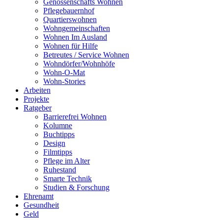
Genossenschafts Wohnen
Pflegebauernhof
Quartierswohnen
Wohngemeinschaften
Wohnen Im Ausland
Wohnen für Hilfe
Betreutes / Service Wohnen
Wohndörfer/Wohnhöfe
Wohn-O-Mat
Wohn-Stories
Arbeiten
Projekte
Ratgeber
Barrierefrei Wohnen
Kolumne
Buchtipps
Design
Filmtipps
Pflege im Alter
Ruhestand
Smarte Technik
Studien & Forschung
Ehrenamt
Gesundheit
Geld