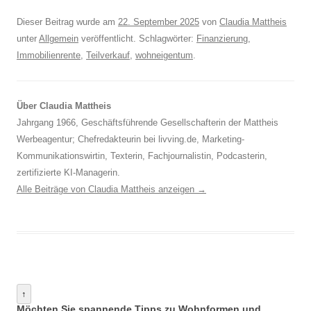
Dieser Beitrag wurde am
22. September 2025
von
Claudia Mattheis
unter
Allgemein
veröffentlicht. Schlagwörter:
Finanzierung
,
Immobilienrente
,
Teilverkauf
,
wohneigentum
.
Über Claudia Mattheis
Jahrgang 1966, Geschäftsführende Gesellschafterin der Mattheis
Werbeagentur; Chefredakteurin bei livving.de, Marketing-
Kommunikationswirtin, Texterin, Fachjournalistin, Podcasterin,
zertifizierte KI-Managerin.
Alle Beiträge von Claudia Mattheis anzeigen
→
↑
Möchten Sie spannende Tipps zu Wohnformen und