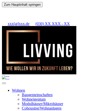
Zum Hauptinhalt springen
xxx[at]xxx.de
(030) XX XXX - XX
Wohnen
Baugemeinschaften
Wohneigentum
Modulhäuser/Mikrohäuser
Cohousing/Wohnanlagen