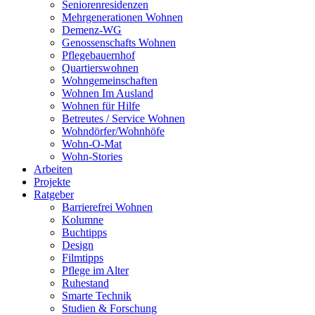
Seniorenresidenzen
Mehrgenerationen Wohnen
Demenz-WG
Genossenschafts Wohnen
Pflegebauernhof
Quartierswohnen
Wohngemeinschaften
Wohnen Im Ausland
Wohnen für Hilfe
Betreutes / Service Wohnen
Wohndörfer/Wohnhöfe
Wohn-O-Mat
Wohn-Stories
Arbeiten
Projekte
Ratgeber
Barrierefrei Wohnen
Kolumne
Buchtipps
Design
Filmtipps
Pflege im Alter
Ruhestand
Smarte Technik
Studien & Forschung