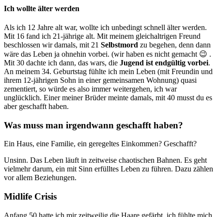
Ich wollte älter werden
Als ich 12 Jahre alt war, wollte ich unbedingt schnell älter werden.
Mit 16 fand ich 21-jährige alt. Mit meinem gleichaltrigen Freund
beschlossen wir damals, mit 21
Selbstmord
zu begehen, denn dann
wäre das Leben ja ohnehin vorbei. (wir haben es nicht gemacht 😉 .
Mit 30 dachte ich dann, das wars, die
Jugend ist endgültig vorbei
.
An meinem 34. Geburtstag fühlte ich mein Leben (mit Freundin und
ihrem 12-jährigen Sohn in einer gemeinsamen Wohnung) quasi
zementiert, so würde es also immer weitergehen, ich war
unglücklich. Einer meiner Brüder meinte damals, mit 40 musst du es
aber geschafft haben.
Was muss man irgendwann geschafft haben?
Ein Haus, eine Familie, ein geregeltes Einkommen? Geschafft?
Unsinn. Das Leben läuft in zeitweise chaotischen Bahnen. Es geht
vielmehr darum, ein mit Sinn erfülltes Leben zu führen. Dazu zählen
vor allem Beziehungen.
Midlife Crisis
Anfang 50 hatte ich mir zeitweilig die Haare gefärbt, ich fühlte mich