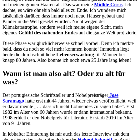
mit meinen grauen Haaren alt. Das war meine
Midlife Crisis
. Ich
dachte, es wäre ohnehin bald alles zu Ende. Ich wunderte mich
tatsächlich darüber, dass immer noch neue Häuser gebaut und
Kinder in die Welt gesetzt wurden. Nicht wegen der
Klimakatastrophe, sondern weil ich meine eigene Sicht, mein
eigenes
Gefühl des nahenden Endes
auf die ganze Welt projizierte.
Diese Phase war glücklicherweise schnell vorbei. Denn ich merkte
bald, dass da noch so viel mehr kommen konnte! Immerhin liegt
heute die durchschnittliche
Lebenserwartung
für Männer bei
knapp 80 Jahren. Also könnte ich noch etwa 25 Jahre lang leben!
Wann ist man also alt? Oder zu alt für
was?
Der portugiesische Schriftsteller und Nobelpreisträger
Jose
Saramago
hatte erst mit 44 Jahren wieder etwas veröffentlicht, weil
er davor meinte „… dass ich nicht Lohnendes zu sagen habe“. Erst
1982 im Alter von 60 Jahren wurde er dann international bekannt.
1998 erhielt er den Nobelpreis für Literatur. Er starb 2010 im Alter
von 91 Jahren.
In lebhafter Erinnerung ist mir auch das letzte Interview mit dem
ehemaligen deutschen Bundeskanzler
Helmut Schmidt
im April