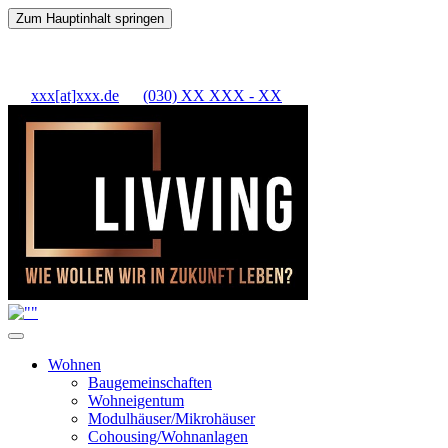
Zum Hauptinhalt springen
xxx[at]xxx.de
(030) XX XXX - XX
Wohnen
Baugemeinschaften
Wohneigentum
Modulhäuser/Mikrohäuser
Cohousing/Wohnanlagen