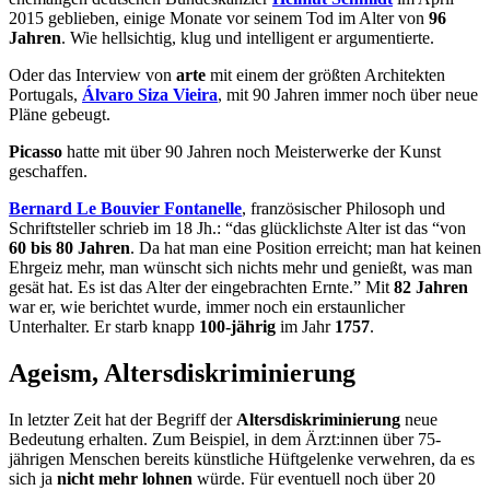
2015 geblieben, einige Monate vor seinem Tod im Alter von
96
Jahren
. Wie hellsichtig, klug und intelligent er argumentierte.
Oder das Interview von
arte
mit einem der größten Architekten
Portugals,
Álvaro Siza Vieira
, mit 90 Jahren immer noch über neue
Pläne gebeugt.
Picasso
hatte mit über 90 Jahren noch Meisterwerke der Kunst
geschaffen.
Bernard Le Bouvier Fontanelle
, französischer Philosoph und
Schriftsteller schrieb im 18 Jh.: “das glücklichste Alter ist das “von
60 bis 80 Jahren
. Da hat man eine Position erreicht; man hat keinen
Ehrgeiz mehr, man wünscht sich nichts mehr und genießt, was man
gesät hat. Es ist das Alter der eingebrachten Ernte.” Mit
82 Jahren
war er, wie berichtet wurde, immer noch ein erstaunlicher
Unterhalter. Er starb knapp
100-jährig
im Jahr
1757
.
Ageism, Altersdiskriminierung
In letzter Zeit hat der Begriff der
Altersdiskriminierung
neue
Bedeutung erhalten. Zum Beispiel, in dem Ärzt:innen über 75-
jährigen Menschen bereits künstliche Hüftgelenke verwehren, da es
sich ja
nicht mehr lohnen
würde. Für eventuell noch über 20