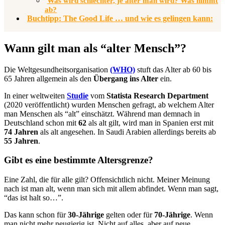
Was wird schlechter, je älter man wird? Was nimmt
ab?
Buchtipp: The Good Life … und wie es gelingen kann:
Wann gilt man als “alter Mensch”?
Die Weltgesundheitsorganisation
(WHO)
stuft das Alter ab 60 bis
65 Jahren allgemein als den
Übergang ins Alter
ein.
In einer weltweiten
Studie
vom
Statista Research Department
(2020 veröffentlicht) wurden Menschen gefragt, ab welchem Alter
man Menschen als “alt” einschätzt. Während man demnach in
Deutschland schon mit
62
als alt gilt, wird man in Spanien erst mit
74 Jahren
als alt angesehen. In Saudi Arabien allerdings bereits ab
55 Jahren
.
Gibt es eine bestimmte Altersgrenze?
Eine Zahl, die für alle gilt? Offensichtlich nicht. Meiner Meinung
nach ist man alt, wenn man sich mit allem abfindet. Wenn man sagt,
“das ist halt so…”.
Das kann schon für
30-Jährige
gelten oder für
70-Jährige
. Wenn
man nicht mehr neugierig ist. Nicht auf alles, aber auf neue