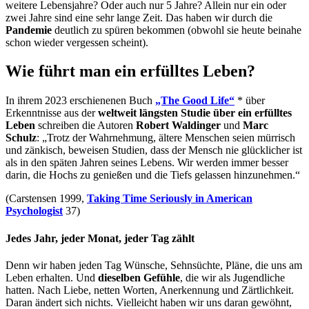
weitere Lebensjahre? Oder auch nur 5 Jahre? Allein nur ein oder
zwei Jahre sind eine sehr lange Zeit. Das haben wir durch die
Pandemie
deutlich zu spüren bekommen (obwohl sie heute beinahe
schon wieder vergessen scheint).
Wie führt man ein erfülltes Leben?
In ihrem 2023 erschienenen Buch
„The Good Life“
* über
Erkenntnisse aus der
weltweit längsten Studie über ein erfülltes
Leben
schreiben die Autoren
Robert Waldinger
und
Marc
Schulz
: „Trotz der Wahrnehmung, ältere Menschen seien mürrisch
und zänkisch, beweisen Studien, dass der Mensch nie glücklicher ist
als in den späten Jahren seines Lebens. Wir werden immer besser
darin, die Hochs zu genießen und die Tiefs gelassen hinzunehmen.“
(Carstensen 1999,
Taking Time Seriously in American
Psychologist
37)
Jedes Jahr, jeder Monat, jeder Tag zählt
Denn wir haben jeden Tag Wünsche, Sehnsüchte, Pläne, die uns am
Leben erhalten. Und
dieselben Gefühle
, die wir als Jugendliche
hatten. Nach Liebe, netten Worten, Anerkennung und Zärtlichkeit.
Daran ändert sich nichts. Vielleicht haben wir uns daran gewöhnt,