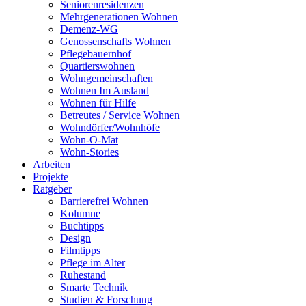
Seniorenresidenzen
Mehrgenerationen Wohnen
Demenz-WG
Genossenschafts Wohnen
Pflegebauernhof
Quartierswohnen
Wohngemeinschaften
Wohnen Im Ausland
Wohnen für Hilfe
Betreutes / Service Wohnen
Wohndörfer/Wohnhöfe
Wohn-O-Mat
Wohn-Stories
Arbeiten
Projekte
Ratgeber
Barrierefrei Wohnen
Kolumne
Buchtipps
Design
Filmtipps
Pflege im Alter
Ruhestand
Smarte Technik
Studien & Forschung