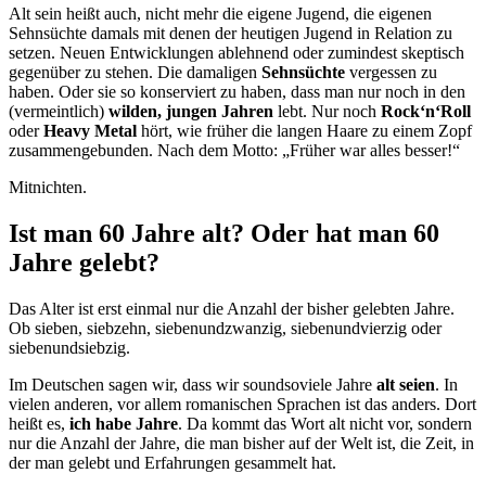
Alt sein heißt auch, nicht mehr die eigene Jugend, die eigenen
Sehnsüchte damals mit denen der heutigen Jugend in Relation zu
setzen. Neuen Entwicklungen ablehnend oder zumindest skeptisch
gegenüber zu stehen. Die damaligen
Sehnsüchte
vergessen zu
haben. Oder sie so konserviert zu haben, dass man nur noch in den
(vermeintlich)
wilden, jungen Jahren
lebt. Nur noch
Rock‘n‘Roll
oder
Heavy Metal
hört, wie früher die langen Haare zu einem Zopf
zusammengebunden. Nach dem Motto: „Früher war alles besser!“
Mitnichten.
Ist man 60 Jahre alt? Oder hat man 60
Jahre gelebt?
Das Alter ist erst einmal nur die Anzahl der bisher gelebten Jahre.
Ob sieben, siebzehn, siebenundzwanzig, siebenundvierzig oder
siebenundsiebzig.
Im Deutschen sagen wir, dass wir soundsoviele Jahre
alt seien
. In
vielen anderen, vor allem romanischen Sprachen ist das anders. Dort
heißt es,
ich habe Jahre
. Da kommt das Wort alt nicht vor, sondern
nur die Anzahl der Jahre, die man bisher auf der Welt ist, die Zeit, in
der man gelebt und Erfahrungen gesammelt hat.