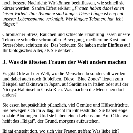
noch bessere Nachricht: Wir können beeinflussen, wie schnell sie
kürzer werden. Sandra Eifert erklärt:
„Frauen haben dabei einen
leisen Vorteil: Ihre Telomere sind länger. Diese Länge ist eng mit
unserer Lebensspanne verknüpft. Wer längere Telomere hat, lebt
länger.”
Chronischer Stress, Rauchen und schlechte Ernährung lassen unsere
Telomere schneller schrumpfen. Bewegung, mediterrane Kost und
Stressabbau schützen sie. Das bedeutet: Sie haben mehr Einfluss auf
Ihr biologisches Alter, als Sie denken.
3. Was die ältesten Frauen der Welt anders machen
Es gibt Orte auf der Welt, wo die Menschen besonders alt werden
und dabei auch noch fit bleiben. Diese „Blue Zones” liegen zum
Beispiel auf Okinawa in Japan, auf Sardinien in Italien oder auf der
Nicoya-Halbinsel in Costa Rica. Was machen die Menschen dort
anders?
Sie essen hauptsächlich pflanzlich, viel Gemüse und Hülsenfrüchte.
Sie bewegen sich im Alltag, nicht im Fitnessstudio. Sie haben enge
soziale Bindungen. Und sie haben einen Lebenssinn. Auf Okinawa
heißt das „Ikigai”, der Grund, morgens aufzustehen.
Ikigai entsteht dort, wo sich vier Fragen treffen: Was liebe ich?