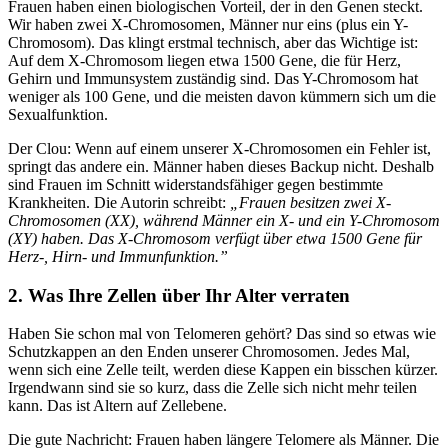
Frauen haben einen biologischen Vorteil, der in den Genen steckt.
Wir haben zwei X-Chromosomen, Männer nur eins (plus ein Y-
Chromosom). Das klingt erstmal technisch, aber das Wichtige ist:
Auf dem X-Chromosom liegen etwa 1500 Gene, die für Herz,
Gehirn und Immunsystem zuständig sind. Das Y-Chromosom hat
weniger als 100 Gene, und die meisten davon kümmern sich um die
Sexualfunktion.
Der Clou: Wenn auf einem unserer X-Chromosomen ein Fehler ist,
springt das andere ein. Männer haben dieses Backup nicht. Deshalb
sind Frauen im Schnitt widerstandsfähiger gegen bestimmte
Krankheiten. Die Autorin schreibt:
„Frauen besitzen zwei X-
Chromosomen (XX), während Männer ein X- und ein Y-Chromosom
(XY) haben. Das X-Chromosom verfügt über etwa 1500 Gene für
Herz-, Hirn- und Immunfunktion.”
2. Was Ihre Zellen über Ihr Alter verraten
Haben Sie schon mal von Telomeren gehört? Das sind so etwas wie
Schutzkappen an den Enden unserer Chromosomen. Jedes Mal,
wenn sich eine Zelle teilt, werden diese Kappen ein bisschen kürzer.
Irgendwann sind sie so kurz, dass die Zelle sich nicht mehr teilen
kann. Das ist Altern auf Zellebene.
Die gute Nachricht: Frauen haben längere Telomere als Männer. Die