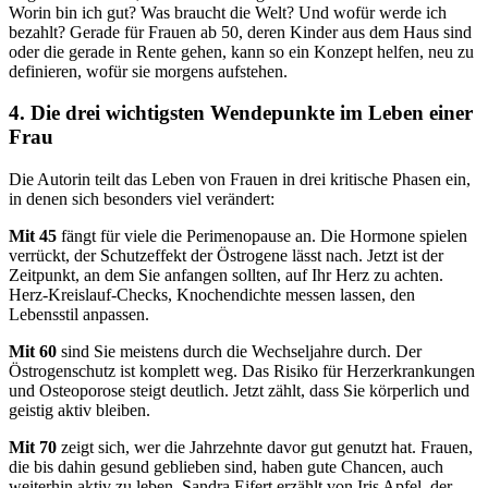
Worin bin ich gut? Was braucht die Welt? Und wofür werde ich
bezahlt? Gerade für Frauen ab 50, deren Kinder aus dem Haus sind
oder die gerade in Rente gehen, kann so ein Konzept helfen, neu zu
definieren, wofür sie morgens aufstehen.
4. Die drei wichtigsten Wendepunkte im Leben einer
Frau
Die Autorin teilt das Leben von Frauen in drei kritische Phasen ein,
in denen sich besonders viel verändert:
Mit 45
fängt für viele die Perimenopause an. Die Hormone spielen
verrückt, der Schutzeffekt der Östrogene lässt nach. Jetzt ist der
Zeitpunkt, an dem Sie anfangen sollten, auf Ihr Herz zu achten.
Herz-Kreislauf-Checks, Knochendichte messen lassen, den
Lebensstil anpassen.
Mit 60
sind Sie meistens durch die Wechseljahre durch. Der
Östrogenschutz ist komplett weg. Das Risiko für Herzerkrankungen
und Osteoporose steigt deutlich. Jetzt zählt, dass Sie körperlich und
geistig aktiv bleiben.
Mit 70
zeigt sich, wer die Jahrzehnte davor gut genutzt hat. Frauen,
die bis dahin gesund geblieben sind, haben gute Chancen, auch
weiterhin aktiv zu leben. Sandra Eifert erzählt von Iris Apfel, der