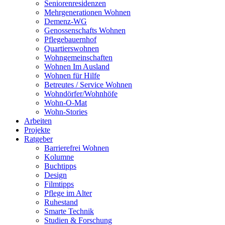
Seniorenresidenzen
Mehrgenerationen Wohnen
Demenz-WG
Genossenschafts Wohnen
Pflegebauernhof
Quartierswohnen
Wohngemeinschaften
Wohnen Im Ausland
Wohnen für Hilfe
Betreutes / Service Wohnen
Wohndörfer/Wohnhöfe
Wohn-O-Mat
Wohn-Stories
Arbeiten
Projekte
Ratgeber
Barrierefrei Wohnen
Kolumne
Buchtipps
Design
Filmtipps
Pflege im Alter
Ruhestand
Smarte Technik
Studien & Forschung