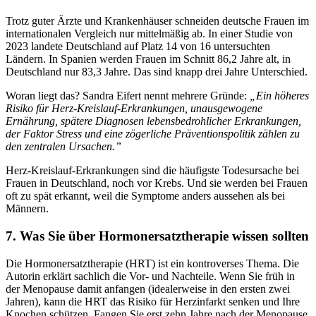
Trotz guter Ärzte und Krankenhäuser schneiden deutsche Frauen im
internationalen Vergleich nur mittelmäßig ab. In einer Studie von
2023 landete Deutschland auf Platz 14 von 16 untersuchten
Ländern. In Spanien werden Frauen im Schnitt 86,2 Jahre alt, in
Deutschland nur 83,3 Jahre. Das sind knapp drei Jahre Unterschied.
Woran liegt das? Sandra Eifert nennt mehrere Gründe:
„Ein höheres
Risiko für Herz-Kreislauf-Erkrankungen, unausgewogene
Ernährung, spätere Diagnosen lebensbedrohlicher Erkrankungen,
der Faktor Stress und eine zögerliche Präventionspolitik zählen zu
den zentralen Ursachen.”
Herz-Kreislauf-Erkrankungen sind die häufigste Todesursache bei
Frauen in Deutschland, noch vor Krebs. Und sie werden bei Frauen
oft zu spät erkannt, weil die Symptome anders aussehen als bei
Männern.
7. Was Sie über Hormonersatztherapie wissen sollten
Die Hormonersatztherapie (HRT) ist ein kontroverses Thema. Die
Autorin erklärt sachlich die Vor- und Nachteile. Wenn Sie früh in
der Menopause damit anfangen (idealerweise in den ersten zwei
Jahren), kann die HRT das Risiko für Herzinfarkt senken und Ihre
Knochen schützen. Fangen Sie erst zehn Jahre nach der Menopause