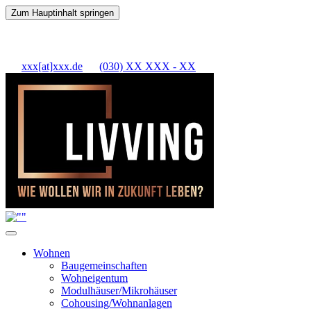
Zum Hauptinhalt springen
xxx[at]xxx.de
(030) XX XXX - XX
Wohnen
Baugemeinschaften
Wohneigentum
Modulhäuser/Mikrohäuser
Cohousing/Wohnanlagen