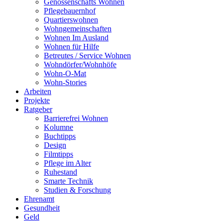
Genossenschafts Wohnen
Pflegebauernhof
Quartierswohnen
Wohngemeinschaften
Wohnen Im Ausland
Wohnen für Hilfe
Betreutes / Service Wohnen
Wohndörfer/Wohnhöfe
Wohn-O-Mat
Wohn-Stories
Arbeiten
Projekte
Ratgeber
Barrierefrei Wohnen
Kolumne
Buchtipps
Design
Filmtipps
Pflege im Alter
Ruhestand
Smarte Technik
Studien & Forschung
Ehrenamt
Gesundheit
Geld