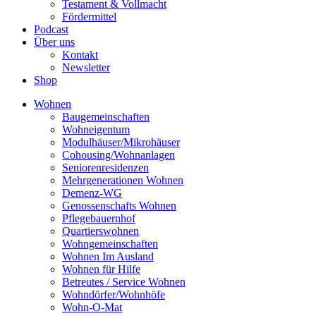
Testament & Vollmacht
Fördermittel
Podcast
Über uns
Kontakt
Newsletter
Shop
Wohnen
Baugemeinschaften
Wohneigentum
Modulhäuser/Mikrohäuser
Cohousing/Wohnanlagen
Seniorenresidenzen
Mehrgenerationen Wohnen
Demenz-WG
Genossenschafts Wohnen
Pflegebauernhof
Quartierswohnen
Wohngemeinschaften
Wohnen Im Ausland
Wohnen für Hilfe
Betreutes / Service Wohnen
Wohndörfer/Wohnhöfe
Wohn-O-Mat