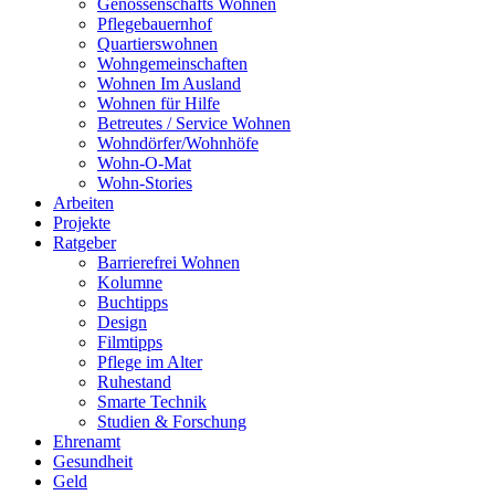
Genossenschafts Wohnen
Pflegebauernhof
Quartierswohnen
Wohngemeinschaften
Wohnen Im Ausland
Wohnen für Hilfe
Betreutes / Service Wohnen
Wohndörfer/Wohnhöfe
Wohn-O-Mat
Wohn-Stories
Arbeiten
Projekte
Ratgeber
Barrierefrei Wohnen
Kolumne
Buchtipps
Design
Filmtipps
Pflege im Alter
Ruhestand
Smarte Technik
Studien & Forschung
Ehrenamt
Gesundheit
Geld