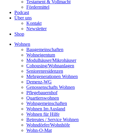
Testament & Vollmacht
Fördermittel
Podcast
Über uns
Kontakt
Newsletter
Shop
Wohnen
Baugemeinschaften
Wohneigentum
Modulhäuser/Mikrohäuser
Cohousing/Wohnanlagen
Seniorenresidenzen
Mehrgenerationen Wohnen
Demenz-WG
Genossenschafts Wohnen
Pflegebauernhof
Quartierswohnen
Wohngemeinschaften
Wohnen Im Ausland
Wohnen für Hilfe
Betreutes / Service Wohnen
Wohndörfer/Wohnhöfe
Wohn-O-Mat