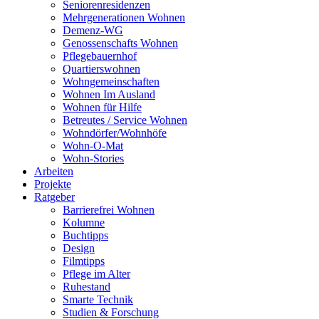
Seniorenresidenzen
Mehrgenerationen Wohnen
Demenz-WG
Genossenschafts Wohnen
Pflegebauernhof
Quartierswohnen
Wohngemeinschaften
Wohnen Im Ausland
Wohnen für Hilfe
Betreutes / Service Wohnen
Wohndörfer/Wohnhöfe
Wohn-O-Mat
Wohn-Stories
Arbeiten
Projekte
Ratgeber
Barrierefrei Wohnen
Kolumne
Buchtipps
Design
Filmtipps
Pflege im Alter
Ruhestand
Smarte Technik
Studien & Forschung