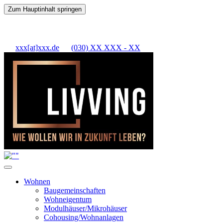
Zum Hauptinhalt springen
xxx[at]xxx.de
(030) XX XXX - XX
Wohnen
Baugemeinschaften
Wohneigentum
Modulhäuser/Mikrohäuser
Cohousing/Wohnanlagen