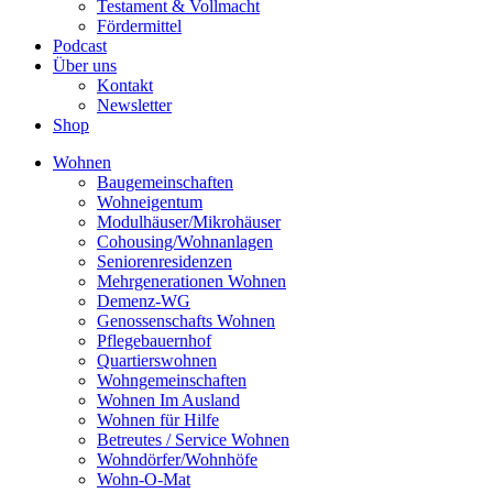
Testament & Vollmacht
Fördermittel
Podcast
Über uns
Kontakt
Newsletter
Shop
Wohnen
Baugemeinschaften
Wohneigentum
Modulhäuser/Mikrohäuser
Cohousing/Wohnanlagen
Seniorenresidenzen
Mehrgenerationen Wohnen
Demenz-WG
Genossenschafts Wohnen
Pflegebauernhof
Quartierswohnen
Wohngemeinschaften
Wohnen Im Ausland
Wohnen für Hilfe
Betreutes / Service Wohnen
Wohndörfer/Wohnhöfe
Wohn-O-Mat