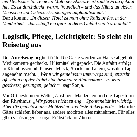
ein Deutscher für seine an Multipler Sklerose erkrankte Frau gebaut
hat. Es ist durchdacht, warm, freundlich – und das Klima tut vielen
Menschen mit Gelenkerkrankungen unglaublich gut.“
Dazu kommt: „
In diesem Hotel ist man ohne Rollator fast in der
Minderheit – das schafft ein ganz anderes Gefühl von Normalität.“
Logistik, Pflege, Leichtigkeit: So sieht ein
Reisetag aus
Der
Anreisetag
beginnt früh: Die Gäste werden zu Hause abgeholt,
Medikamente gecheckt, Hilfsmittel eingepackt. Die Anfahrt erfolgt
in Kleinbussen mit Pausen, Musik, Snacks und allem, was den Tag
angenehm macht.
„Wenn wir gemeinsam unterwegs sind, entsteht
oft schon auf der Fahrt eine besondere Atmosphäre – es wird
gescherzt, gesungen, gelacht“
, sagt Sonja.
Vor Ort bestimmen Wetter, Ausflüge, Mahlzeiten und die Tagesform
den Rhythmus.
„Wir planen nicht zu eng – Spontaneität ist wichtig.
Aber die gemeinsamen Mahlzeiten sind feste Ankerpunkte.“
Manche
Gäste schlafen lieber aus, andere möchten alles mitnehmen. Für alles
gibt es Lösungen – sogar Frühstück im Zimmer.