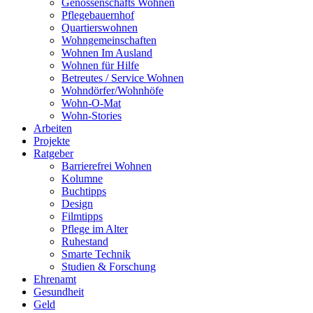
Genossenschafts Wohnen
Pflegebauernhof
Quartierswohnen
Wohngemeinschaften
Wohnen Im Ausland
Wohnen für Hilfe
Betreutes / Service Wohnen
Wohndörfer/Wohnhöfe
Wohn-O-Mat
Wohn-Stories
Arbeiten
Projekte
Ratgeber
Barrierefrei Wohnen
Kolumne
Buchtipps
Design
Filmtipps
Pflege im Alter
Ruhestand
Smarte Technik
Studien & Forschung
Ehrenamt
Gesundheit
Geld