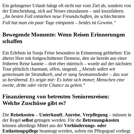
Ein gelungener Urlaub hängt oft nicht nur vom Ziel ab, sondern von
der Entscheidung, sich auf Neues einzulassen – und loszufahren.
„Im besten Fall entstehen neue Freundschaften, im schlechtesten
Fall hat man ein paar Tage entspannt – beides ist Gewinn.“
Bewegende Momente: Wenn Reisen Erinnerungen
schaffen
Ein Erlebnis ist Sonja Fröse besonders in Erinnerung geblieben: Ein
älterer Herr mit fortgeschrittener Demenz, den sie bereits aus einer
früheren Reise kannte – dort eher mürrisch – wurde auf der nächsten
Tour plötzlich charmant, offen, singend.
„Abends saßen wir
gemeinsam im Strandkorb, und er sang Seemannslieder – das war
so berührend. Es zeigte mir: Es lohnt sich immer, Menschen eine
zweite, dritte oder vierte Chance zu geben.“
Finanzierung von betreuten Seniorenreisen:
Welche Zuschüsse gibt es?
Die
Reisekosten
–
Unterkunft
,
Anreise
,
Verpflegung
– müssen in
der Regel
selbst
getragen werden. Für die
Betreuungskosten
können allerdings Mittel aus der
Verhinderungs- oder
Entlastungspflege
beantragt werden, sofern ein Pflegegrad vorliegt.